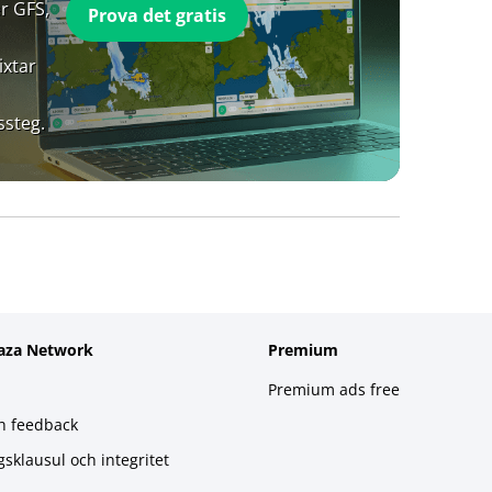
r GFS,
Prova det gratis
ixtar
ssteg.
aza Network
Premium
Premium ads free
h feedback
gsklausul och integritet