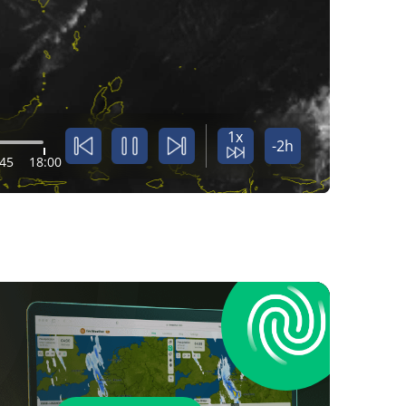
1x
-2h
:45
18:00