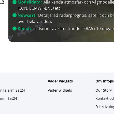
Modelldata:
Alla kända atmosfär- och vågmodelle
ICON, ECMWF-BNL+etc.
Nowcast:
Detaljerad radarprognos, satellit och bl
över hela världen.
Klimat:
Tidserier av klimatmodell ERA5 i 10-dagar
Väder widgets
Om Infopl
ingalarm Sat24
Väder widgets
Our Story
larm Sat24
Kontakt oc
Friskrivnin