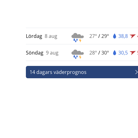
Lördag
8 aug
27°
/
29°
38,8
Söndag
9 aug
28°
/
30°
30,5
14 dagars väderprognos