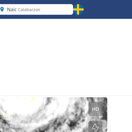
Naic
Calabarzon