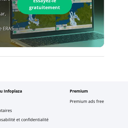
Essayez-le
gratuitement
ar,
e ERA5
u Infoplaza
Premium
Premium ads free
taires
abilité et confidentialité