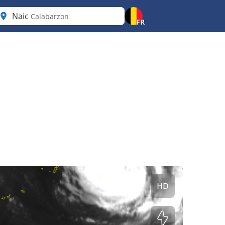
Naic
Calabarzon
FR