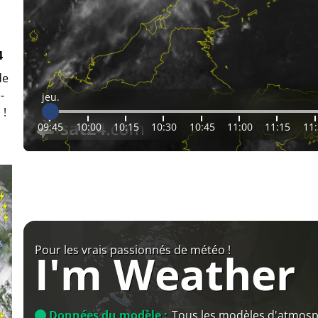
4
de
-
jeu.
 !
09:45
10:00
10:15
10:30
10:45
11:00
11:15
11
Pour les vrais passionnés de météo !
I'm Weather
Données du modèle :
Tous les modèles d'atmos