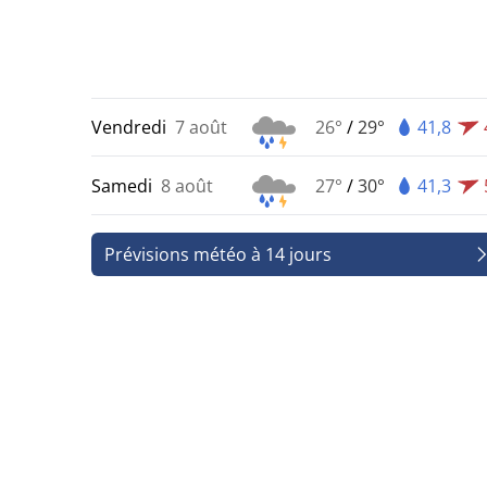
Vendredi
7 août
26°
/
29°
41,8
Samedi
8 août
27°
/
30°
41,3
Prévisions météo à 14 jours