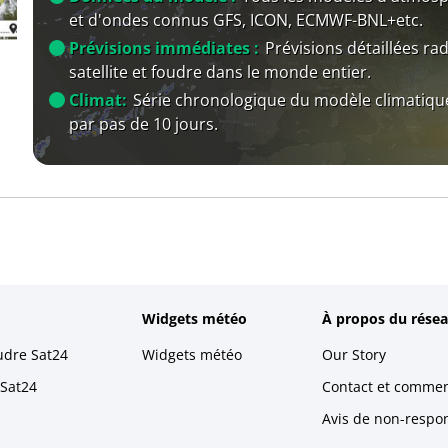
et d'ondes connus GFS, ICON, ECMWF-BNL+etc.
Prévisions immédiates :
Prévisions détaillées rad
satellite et foudre dans le monde entier.
Climat:
Série chronologique du modèle climatiqu
par pas de 10 jours.
Widgets météo
À propos du résea
udre Sat24
Widgets météo
Our Story
 Sat24
Contact et commen
Avis de non-respons