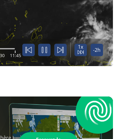
1x
-2h
:30
11:45
phère