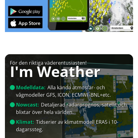
För den riktiga väderentusiasten!
I'm Weather
Modelldata:
Alla kända atmosfär- och
vågmodeller GFS, ICON, ECMWF-BNL+etc.
Nowcast:
Detaljerad radarprognos, satellit och
blixtar över hela världen.
Klimat:
Tidserier av klimatmodell ERA5 i 10-
dagarssteg.