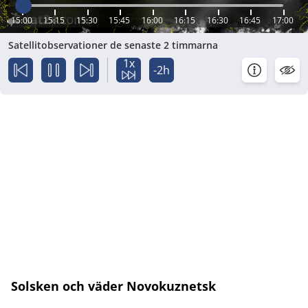
15:00
15:15
15:30
15:45
16:00
16:15
16:30
16:45
17:00
Satellitobservationer de senaste 2 timmarna
1x
-2h
Solsken och väder Novokuznetsk