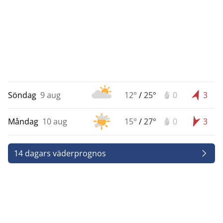
Söndag
9 aug
12°
/
25°
0
3
Måndag
10 aug
15°
/
27°
0
3
14 dagars väderprognos