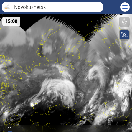
Novokuznetsk
15:00
lör