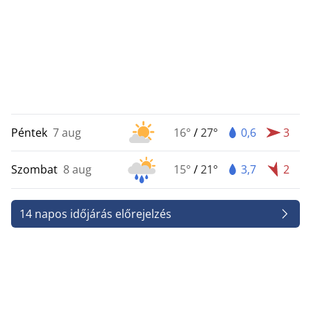
Péntek
7 aug
16°
/
27°
0,6
3
Szombat
8 aug
15°
/
21°
3,7
2
14 napos időjárás előrejelzés