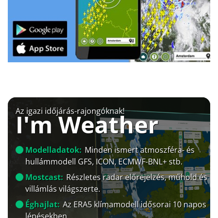
Az igazi időjárás-rajongóknak!
I'm Weather
Modelladatok:
Minden ismert atmoszféra- és
hullámmodell GFS, ICON, ECMWF-BNL+ stb.
Mostcast:
Részletes radar előrejelzés, műhold és
villámlás világszerte.
Éghajlat:
Az ERA5 klímamodell idősorai 10 napos
lépésekben.