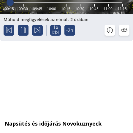
09:15
09:30
09:45
10:00
10:15
10:30
10:45
11:00
11:15
Műhold megfigyelések az elmúlt 2 órában
1x
-2h
Napsütés és időjárás Novokuznyeck