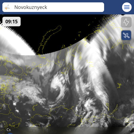
Novokuznyeck
09:15
Cs