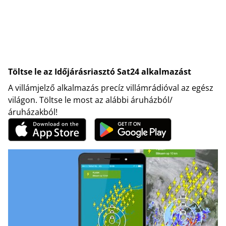
Töltse le az Időjárásriasztó Sat24 alkalmazást
A villámjelző alkalmazás precíz villámrádióval az egész
világon. Töltse le most az alábbi áruházból/
áruházakból!