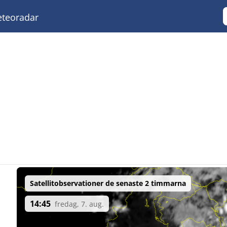
teoradar
Satellitobservationer de senaste 2 timmarna
14:45
fredag, 7. aug.