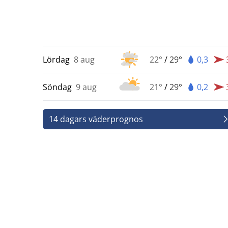
Lördag
8 aug
22°
/
29°
0,3
Söndag
9 aug
21°
/
29°
0,2
14 dagars väderprognos