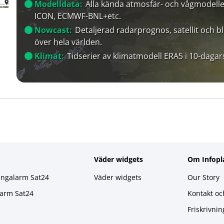
Modelldata:
Alla kända atmosfär- och vågmodelle
ICON, ECMWF-BNL+etc.
Nowcast:
Detaljerad radarprognos, satellit och bl
över hela världen.
Klimat:
Tidserier av klimatmodell ERA5 i 10-dagar
Väder widgets
Om Infopl
ingalarm Sat24
Väder widgets
Our Story
larm Sat24
Kontakt oc
Friskrivnin