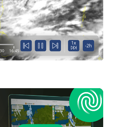
1x
-2h
:30
16:45