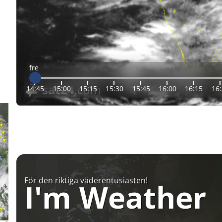
fre
14:45
15:00
15:15
15:30
15:45
16:00
16:15
16
För den riktiga väderentusiasten!
I'm Weather