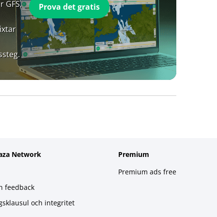
r GFS,
Prova det gratis
ixtar
ssteg.
aza Network
Premium
Premium ads free
h feedback
gsklausul och integritet