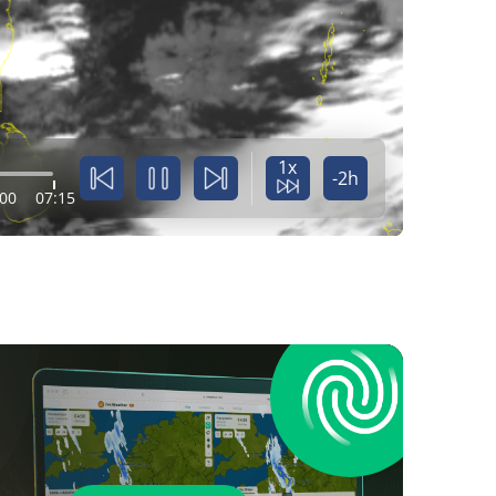
1x
-2h
:00
07:15