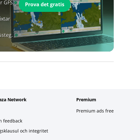
r GFS,
Prova det gratis
ixtar
ssteg.
aza Network
Premium
Premium ads free
h feedback
gsklausul och integritet