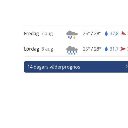
Fredag
7 aug
25°
/
28°
37,8
Lördag
8 aug
25°
/
28°
31,7
14 dagars väderprognos