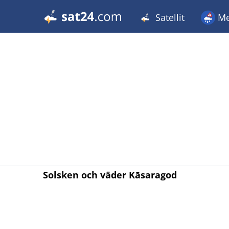
Satellit
Me
Solsken och väder Kāsaragod