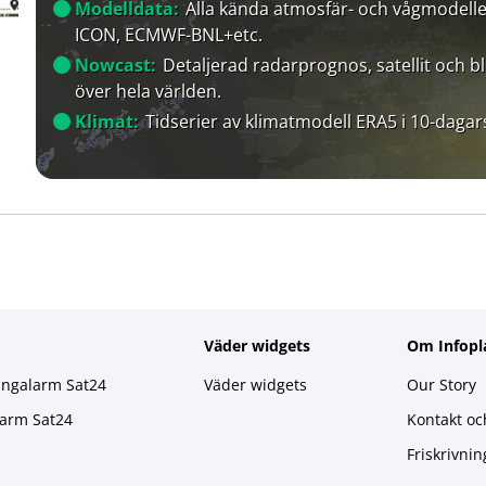
Modelldata:
Alla kända atmosfär- och vågmodelle
ICON, ECMWF-BNL+etc.
Nowcast:
Detaljerad radarprognos, satellit och bl
över hela världen.
Klimat:
Tidserier av klimatmodell ERA5 i 10-dagar
Väder widgets
Om Infopl
ingalarm Sat24
Väder widgets
Our Story
larm Sat24
Kontakt oc
Friskrivnin