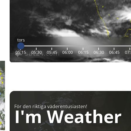
tors
05:15
05:30
05:45
06:00
06:15
06:30
06:45
07
För den riktiga väderentusiasten!
I'm Weather