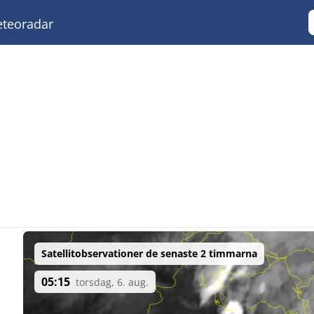
teoradar
Satellitobservationer de senaste 2 timmarna
05:15
torsdag, 6. aug.