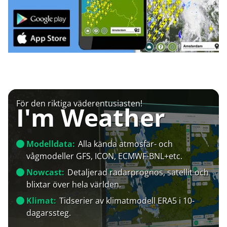
För den riktiga väderentusiasten!
I'm Weather
Modelldata:
Alla kända atmosfär- och
vågmodeller GFS, ICON, ECMWF-BNL+etc.
Nowcast:
Detaljerad radarprognos, satellit och
blixtar över hela världen.
Klimat:
Tidserier av klimatmodell ERA5 i 10-
dagarssteg.