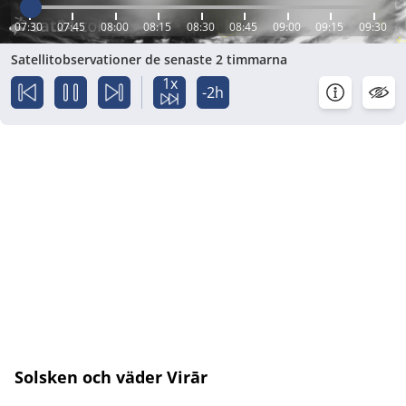
07:30
07:45
08:00
08:15
08:30
08:45
09:00
09:15
09:30
Satellitobservationer de senaste 2 timmarna
1x
-2h
Solsken och väder Virār