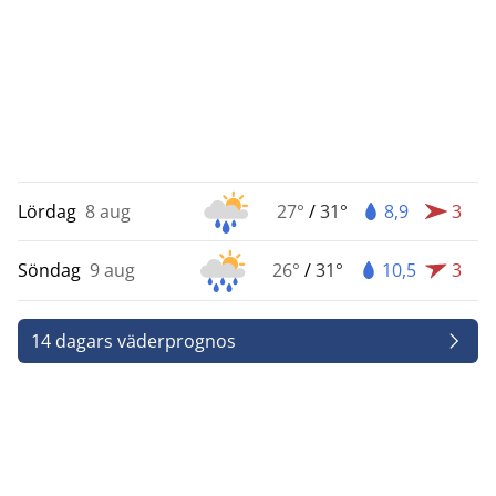
Lördag
8 aug
27°
/
31°
8,9
3
Söndag
9 aug
26°
/
31°
10,5
3
14 dagars väderprognos