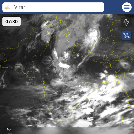
Virār
07:30
fre