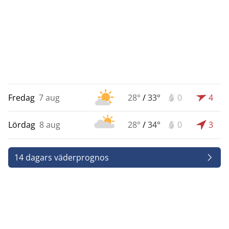
Fredag
7 aug
28°
/
33°
0
4
Lördag
8 aug
28°
/
34°
0
3
14 dagars väderprognos