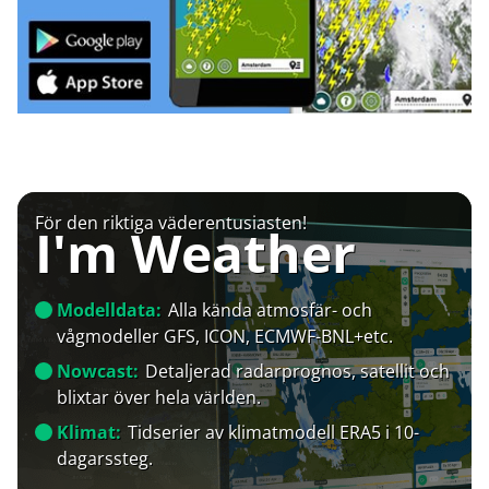
För den riktiga väderentusiasten!
I'm Weather
Modelldata:
Alla kända atmosfär- och
vågmodeller GFS, ICON, ECMWF-BNL+etc.
Nowcast:
Detaljerad radarprognos, satellit och
blixtar över hela världen.
Klimat:
Tidserier av klimatmodell ERA5 i 10-
dagarssteg.