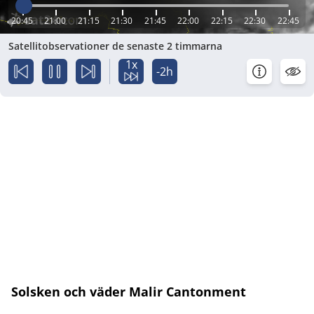
20:45
21:00
21:15
21:30
21:45
22:00
22:15
22:30
22:45
Satellitobservationer de senaste 2 timmarna
1x
-2h
Solsken och väder Malir Cantonment