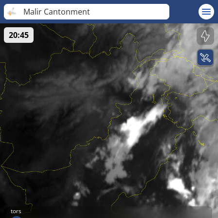
Malir Cantonment
20:45
tors