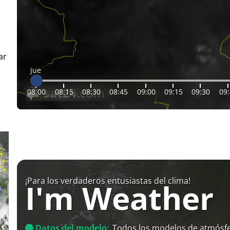
ar
jue
08:00
08:15
08:30
08:45
09:00
09:15
09:30
09
¡Para los verdaderos entusiastas del clima!
I'm Weather
Datos del modelo:
Todos los modelos de atmósfe