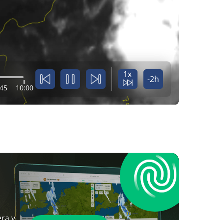
1x
-2h
:45
10:00
ra y