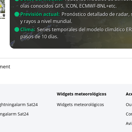
olas conocidos GFS, ICON, ECMWF-BNL+etc.
Previsión actual:
Pronóstico detallado de radar, s
y rayos a nivel mundial.
Clima:
Series temporales del modelo climático E
pasos de 10 días.
nment
Widgets meteorológicos
Ac
ightningalarm Sat24
Widgets meteorológicos
Our
ningalarm Sat24
Co
Avi