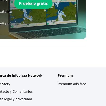
Pruébalo gratis
atélite
RA5 en
erca de Infoplaza Network
Premium
 Story
Premium ads free
ntacto y Comentarios
so legal y privacidad