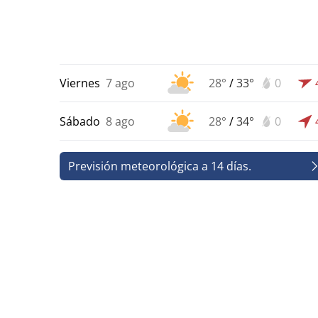
Viernes
7 ago
28°
/
33°
0
Sábado
8 ago
28°
/
34°
0
Previsión meteorológica a 14 días.