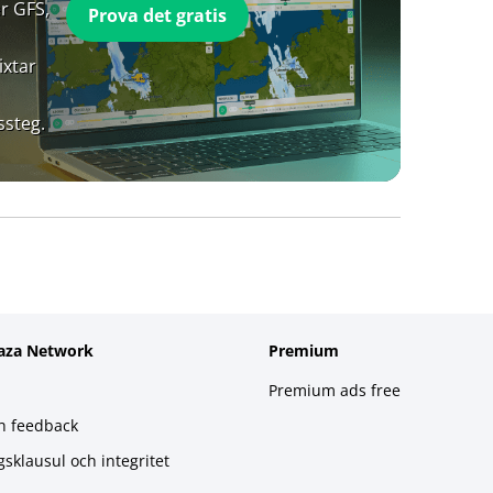
r GFS,
Prova det gratis
ixtar
ssteg.
aza Network
Premium
Premium ads free
h feedback
gsklausul och integritet