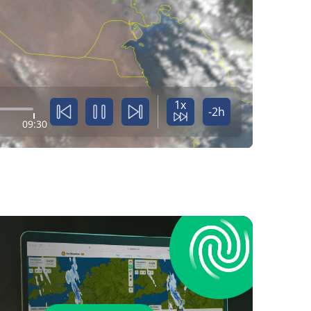
1x
-2h
09:30