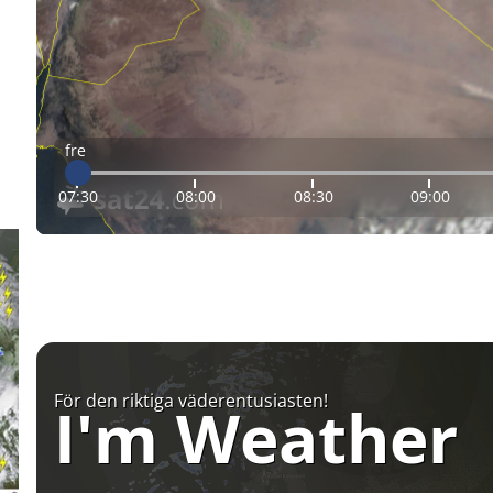
fre
07:30
08:00
08:30
09:00
För den riktiga väderentusiasten!
I'm Weather