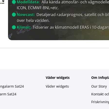
Modelldata:
Alla kända atmosfär- och vågmodelle
ICON, ECMWF-BNL+etc.
Nowcast:
Detaljerad radarprognos, satellit och bl
över hela världen.
Klimat:
Tidserier av klimatmodell ERA5 i 10-dagar
Väder widgets
Om Infopl
ingalarm Sat24
Väder widgets
Our Story
larm Sat24
Kontakt oc
Friskrivnin