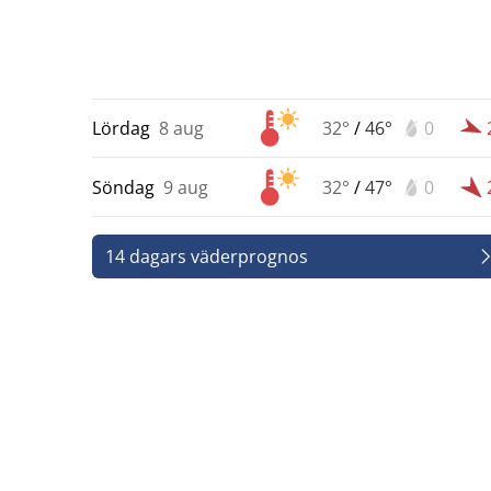
Lördag
8 aug
32°
/
46°
0
Söndag
9 aug
32°
/
47°
0
14 dagars väderprognos