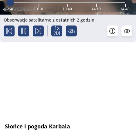
12:40
13:10
13:40
14:10
14:40
Obserwacje satelitarne z ostatnich 2 godzin
1x
-2h
Słońce i pogoda Karbala