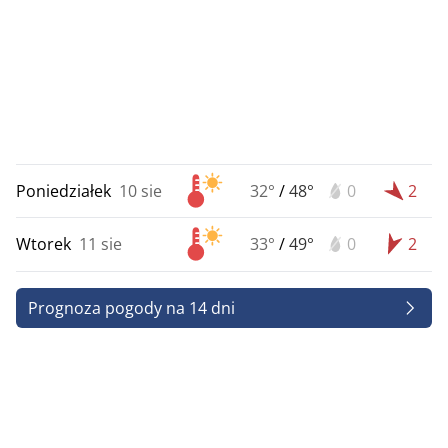
Poniedziałek
10 sie
32°
/
48°
0
2
Wtorek
11 sie
33°
/
49°
0
2
Prognoza pogody na 14 dni