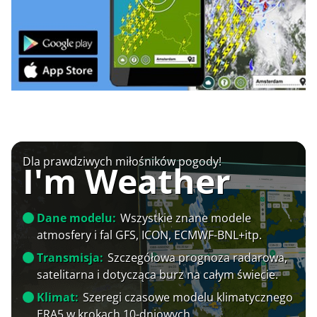
Dla prawdziwych miłośników pogody!
I'm Weather
Dane modelu:
Wszystkie znane modele
atmosfery i fal GFS, ICON, ECMWF-BNL+itp.
Transmisja:
Szczegółowa prognoza radarowa,
satelitarna i dotycząca burz na całym świecie.
Klimat:
Szeregi czasowe modelu klimatycznego
ERA5 w krokach 10-dniowych.