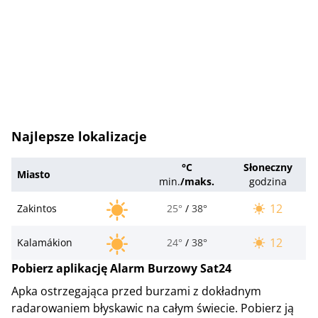
Najlepsze lokalizacje
°C
Słoneczny
Miasto
min.
/
maks.
godzina
12
Zakintos
25°
/
38°
12
Kalamákion
24°
/
38°
Pobierz aplikację Alarm Burzowy Sat24
Apka ostrzegająca przed burzami z dokładnym
radarowaniem błyskawic na całym świecie. Pobierz ją