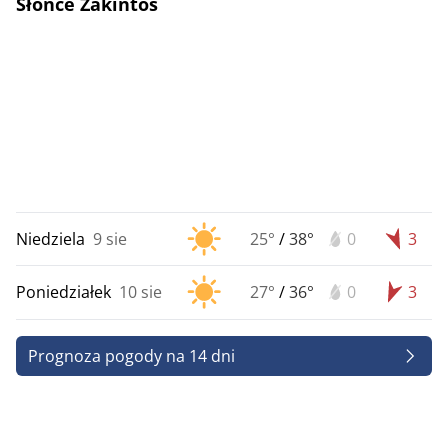
Słońce Zakintos
Niedziela
9 sie
25°
/
38°
0
3
Poniedziałek
10 sie
27°
/
36°
0
3
Prognoza pogody na 14 dni