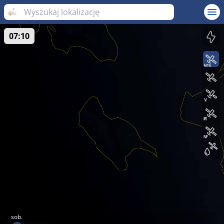
07:10
sob.