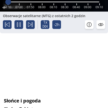
07:10
07:30
07:50
08:00
08:10
08:30
08:40
09:00
09:10
Obserwacje satelitarne (MTG) z ostatnich 2 godzin
1x
-2h
Słońce i pogoda