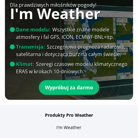
Dla prawdziwych miłośników pogody!
I'm Weather
Dane modelu:
Wszystkie znane modele
atmosfery i fal GFS, ICON, ECMWF-BNL+itp.
Transmisja:
Szczegółowa prognoza radarowa,
satelitarna i dotycząca burz na całym świecie.
Klimat:
Szeregi czasowe modelu klimatycznego
ERA5 w krokach 10-dniowych.
Wypróbuj za darmo
Produkty Pro Weather
I'm Weather