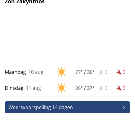
Zon Zakynthos
Maandag
10 aug
27°
/
36°
0
3
Dinsdag
11 aug
26°
/
37°
0
3
Weersvoorspelling 14 dagen