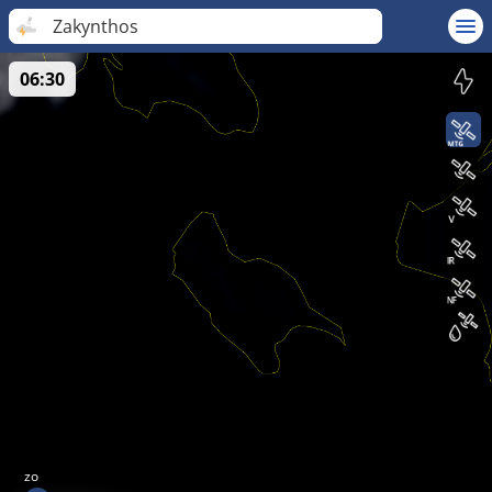
Zakynthos
06:30
zo