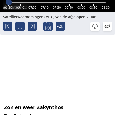
06:30
06:40
07:00
07:10
07:30
07:40
08:00
08:10
08:30
Satellietwaarnemingen (MTG) van de afgelopen 2 uur
1x
-2u
Zon en weer Zakynthos