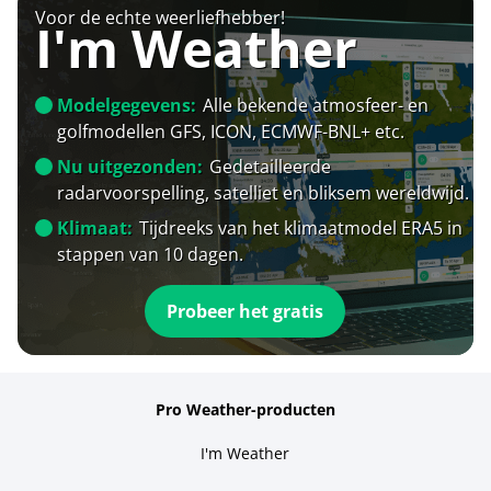
Voor de echte weerliefhebber!
I'm Weather
Modelgegevens:
Alle bekende atmosfeer- en
golfmodellen GFS, ICON, ECMWF-BNL+ etc.
Nu uitgezonden:
Gedetailleerde
radarvoorspelling, satelliet en bliksem wereldwijd.
Klimaat:
Tijdreeks van het klimaatmodel ERA5 in
stappen van 10 dagen.
Probeer het gratis
Pro Weather-producten
I'm Weather