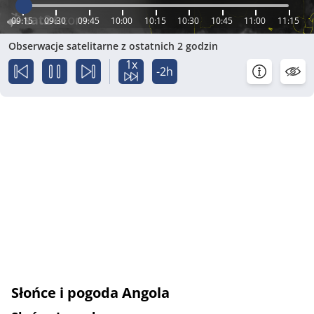
09:15
09:30
09:45
10:00
10:15
10:30
10:45
11:00
11:15
Obserwacje satelitarne z ostatnich 2 godzin
1x
-2h
Słońce i pogoda Angola