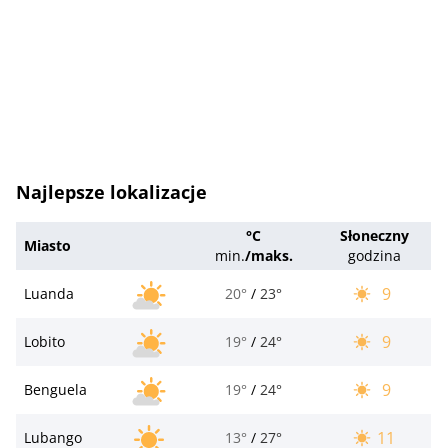
Najlepsze lokalizacje
°C
Słoneczny
Miasto
min.
/
maks.
godzina
9
Luanda
20°
/
23°
9
Lobito
19°
/
24°
9
Benguela
19°
/
24°
11
Lubango
13°
/
27°