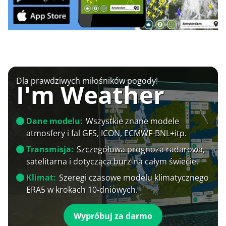
Dla prawdziwych miłośników pogody!
I'm Weather
Dane modelu:
Wszystkie znane modele
atmosfery i fal GFS, ICON, ECMWF-BNL+itp.
Transmisja:
Szczegółowa prognoza radarowa,
satelitarna i dotycząca burz na całym świecie.
Klimat:
Szeregi czasowe modelu klimatycznego
ERA5 w krokach 10-dniowych.
Wypróbuj za darmo