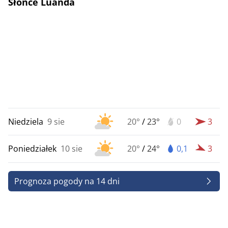
Słońce Luanda
Niedziela
9 sie
20°
/
23°
0
3
Poniedziałek
10 sie
20°
/
24°
0,1
3
Prognoza pogody na 14 dni