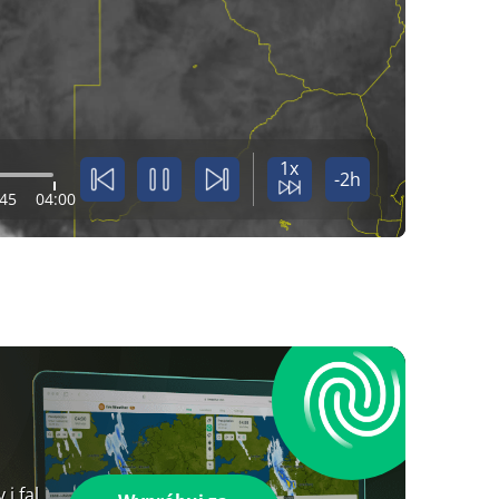
1x
-2h
:45
04:00
i fal