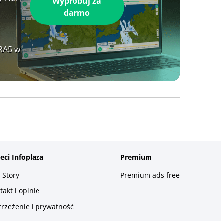
Wypróbuj za
darmo
ERA5 w
ieci Infoplaza
Premium
 Story
Premium ads free
takt i opinie
trzeżenie i prywatność