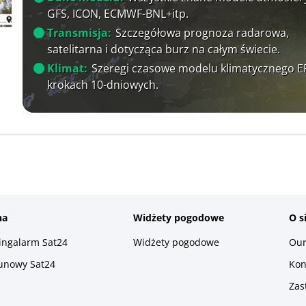
GFS, ICON, ECMWF-BNL+itp.
Transmisja:
Szczegółowa prognoza radarowa,
satelitarna i dotycząca burz na całym świecie.
Klimat:
Szeregi czasowe modelu klimatycznego 
krokach 10-dniowych.
na
Widżety pogodowe
O s
ningalarm Sat24
Widżety pogodowe
Our
runowy Sat24
Kon
Zas