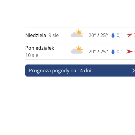
Niedziela
9 sie
20°
/
25°
0,1
Poniedziałek
20°
/
25°
0,1
10 sie
Prognoza pogody na 14 dni