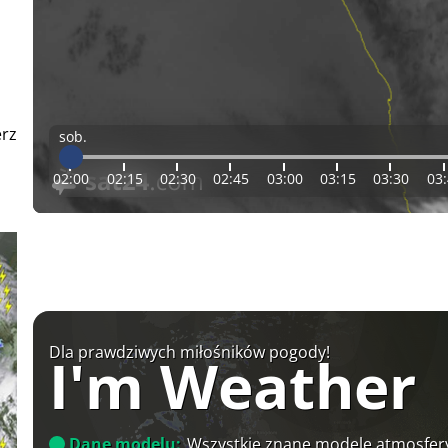
erz
sob.
02:00
02:15
02:30
02:45
03:00
03:15
03:30
03
Dla prawdziwych miłośników pogody!
I'm Weather
Dane modelu:
Wszystkie znane modele atmosfery 