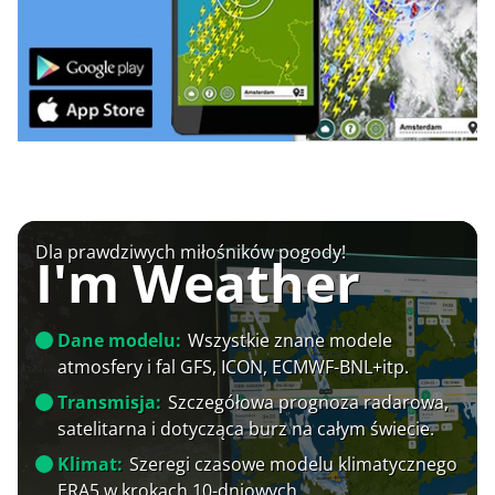
Dla prawdziwych miłośników pogody!
I'm Weather
Dane modelu:
Wszystkie znane modele
atmosfery i fal GFS, ICON, ECMWF-BNL+itp.
Transmisja:
Szczegółowa prognoza radarowa,
satelitarna i dotycząca burz na całym świecie.
Klimat:
Szeregi czasowe modelu klimatycznego
ERA5 w krokach 10-dniowych.