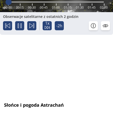
00:00
00:15
00:30
00:45
01:00
01:15
01:30
01:45
02:00
Obserwacje satelitarne z ostatnich 2 godzin
1x
-2h
Słońce i pogoda Astrachań