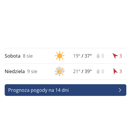
Sobota
8 sie
19°
/
37°
0
3
Niedziela
9 sie
21°
/
39°
0
3
Prognoza pogody na 14 dni