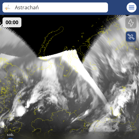
Astrachań
00:00
sob.