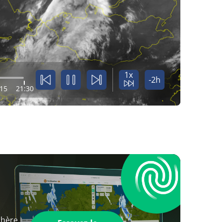
1x
-2h
:15
21:30
phère