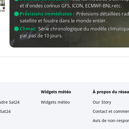
et d'ondes connus GFS, ICON, ECMWF-BNL+etc.
Prévisions immédiates :
Prévisions détaillées rad
satellite et foudre dans le monde entier.
Climat:
Série chronologique du modèle climatiqu
par pas de 10 jours.
Widgets météo
À propos du résea
udre Sat24
Widgets météo
Our Story
 Sat24
Contact et commen
Avis de non-respons