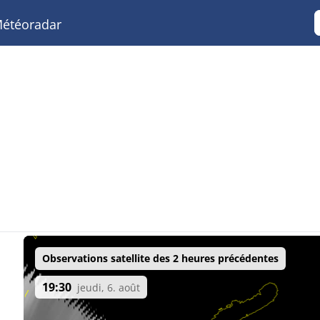
étéoradar
Observations satellite des 2 heures précédentes
19:30
jeudi, 6. août