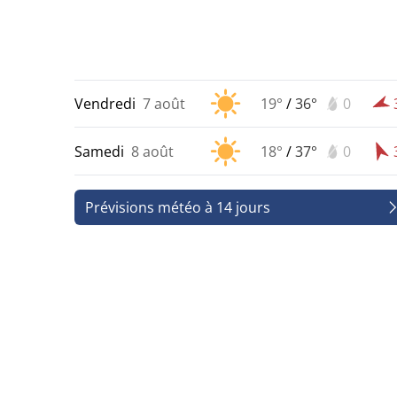
Vendredi
7 août
19°
/
36°
0
Samedi
8 août
18°
/
37°
0
Prévisions météo à 14 jours