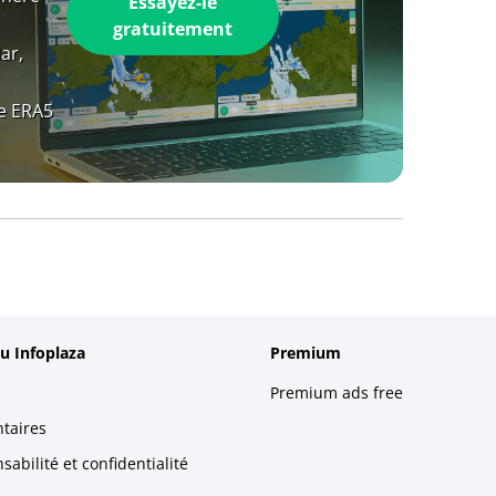
Essayez-le
gratuitement
ar,
e ERA5
u Infoplaza
Premium
Premium ads free
taires
abilité et confidentialité