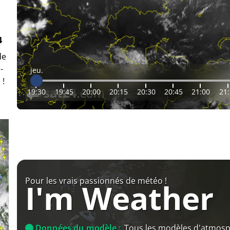
4
de
-
jeu.
 !
19:30
19:45
20:00
20:15
20:30
20:45
21:00
21
Pour les vrais passionnés de météo !
I'm Weather
Données du modèle :
Tous les modèles d'atmos