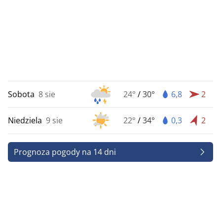
Sobota
8 sie
24°
/
30°
6,8
2
Niedziela
9 sie
22°
/
34°
0,3
2
Prognoza pogody na 14 dni