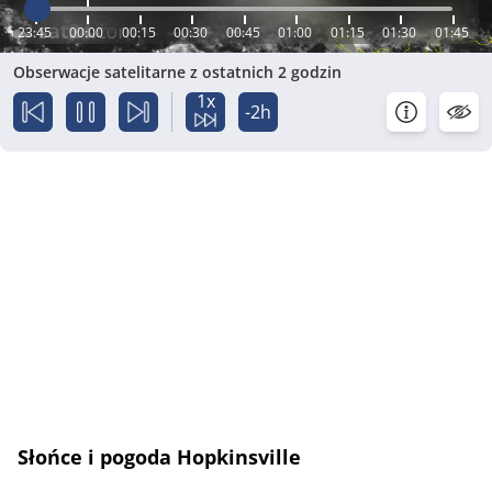
23:45
00:00
00:15
00:30
00:45
01:00
01:15
01:30
01:45
Obserwacje satelitarne z ostatnich 2 godzin
1x
-2h
Słońce i pogoda Hopkinsville