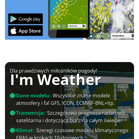
Dla prawdziwych miłośników pogody!
I'm Weather
Dane modelu:
Wszystkie znane modele
atmosfery i fal GFS, ICON, ECMWF-BNL+itp.
Transmisja:
Szczegółowa prognoza radarowa,
satelitarna i dotycząca burz na całym świecie.
Klimat:
Szeregi czasowe modelu klimatycznego
ERA5 w krokach 10-dniowych.