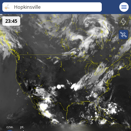
Hopkinsville
23:45
czw.
pt.