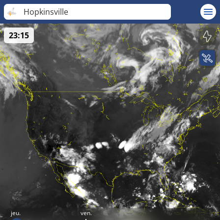
Hopkinsville
23:15
jeu.
ven.