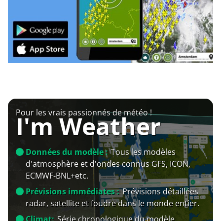
Pour les vrais passionnés de météo !
I'm Weather
Données du modèle :
Tous les modèles
d'atmosphère et d'ondes connus GFS, ICON,
ECMWF-BNL+etc.
Prévisions immédiates :
Prévisions détaillées
radar, satellite et foudre dans le monde entier.
Climat:
Série chronologique du modèle