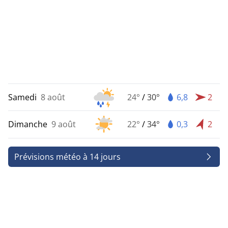
Samedi
8 août
24°
/
30°
6,8
2
Dimanche
9 août
22°
/
34°
0,3
2
Prévisions météo à 14 jours