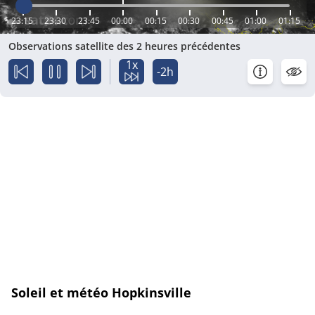
23:15
23:30
23:45
00:00
00:15
00:30
00:45
01:00
01:15
Observations satellite des 2 heures précédentes
1x
-2h
Soleil et météo Hopkinsville