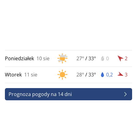
Poniedziałek
10 sie
27°
/
33°
0
2
Wtorek
11 sie
28°
/
33°
0,2
3
Prognoza pogody na 14 dni