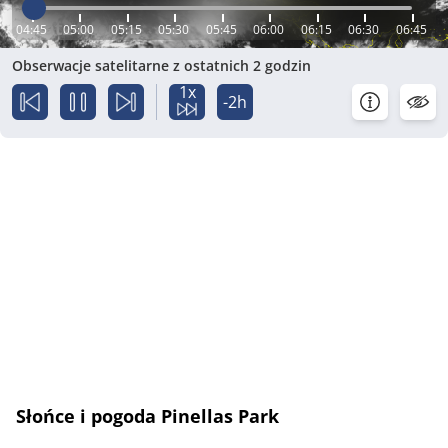
04:45
05:00
05:15
05:30
05:45
06:00
06:15
06:30
06:45
Obserwacje satelitarne z ostatnich 2 godzin
1x
-2h
Słońce i pogoda Pinellas Park