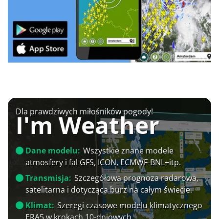
Dla prawdziwych miłośników pogody!
I'm Weather
Dane modelu:
Wszystkie znane modele
atmosfery i fal GFS, ICON, ECMWF-BNL+itp.
Transmisja:
Szczegółowa prognoza radarowa,
satelitarna i dotycząca burz na całym świecie.
Klimat:
Szeregi czasowe modelu klimatycznego
ERA5 w krokach 10-dniowych.