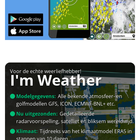
Voor de echte weerliefhebber!
I'm Weather
Modelgegevens:
Alle bekende atmosfeer- en
golfmodellen GFS, ICON, ECMWF-BNL+ etc.
Nu uitgezonden:
Gedetailleerde
radarvoorspelling, satelliet en bliksem wereldwijd.
Klimaat:
Tijdreeks van het klimaatmodel ERA5 in
stappen van 10 dagen.