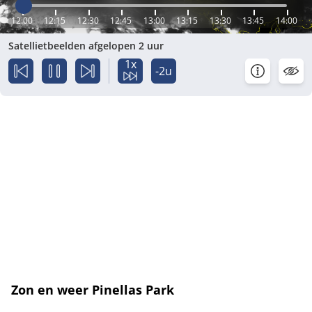
12:00
12:15
12:30
12:45
13:00
13:15
13:30
13:45
14:00
Satellietbeelden afgelopen 2 uur
1x
-2u
Zon en weer Pinellas Park