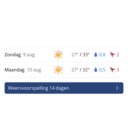
Zondag
9 aug
27°
/
33°
0,8
2
Maandag
10 aug
27°
/
32°
0,5
3
Weersvoorspelling 14 dagen