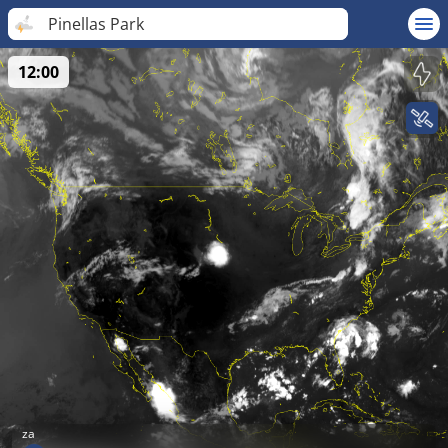
Pinellas Park
12:00
za