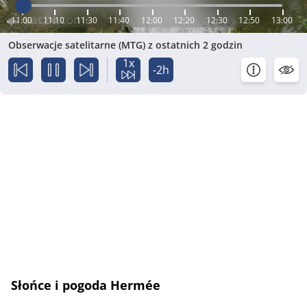
11:00
11:10
11:30
11:40
12:00
12:20
12:30
12:50
13:00
Obserwacje satelitarne (MTG) z ostatnich 2 godzin
1x
-2h
Słońce i pogoda Hermée