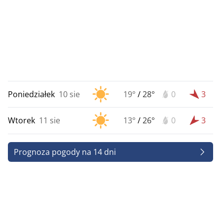
Poniedziałek
10 sie
19°
/
28°
0
3
Wtorek
11 sie
13°
/
26°
0
3
Prognoza pogody na 14 dni