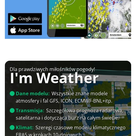
Dla prawdziwych miłośników pogody!
I'm Weather
Dane modelu:
Wszystkie znane modele
atmosfery i fal GFS, ICON, ECMWF-BNL+itp.
Transmisja:
Szczegółowa prognoza radarowa,
satelitarna i dotycząca burz na całym świecie.
Klimat:
Szeregi czasowe modelu klimatycznego
ERA5 w krokach 10-dniowych.