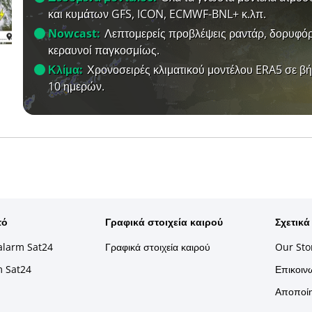
και κυμάτων GFS, ICON, ECMWF-BNL+ κ.λπ.
Nowcast:
Λεπτομερείς προβλέψεις ραντάρ, δορυφόρ
κεραυνοί παγκοσμίως.
Κλίμα:
Χρονοσειρές κλιματικού μοντέλου ERA5 σε β
10 ημερών.
τό
Γραφικά στοιχεία καιρού
Σχετικά
alarm Sat24
Γραφικά στοιχεία καιρού
Our Sto
m Sat24
Επικοινω
Αποποίη