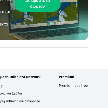
Δοκιμάστε το
δωρεάν
οι και
ήματα
 με το Infoplaza Network
Premium
ry
Premium ads free
νία και Σχόλια
ση ευθύνης και απόρρητο