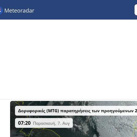
Meteoradar
Δορυφορικές (MTG) παρατηρήσεις των προηγούμενων 
07:20
Παρασκευή, 7. Αυγ