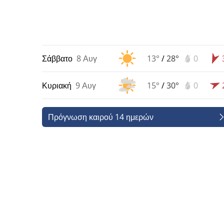
Σάββατο
8 Αυγ
13°
/
28°
0
Κυριακή
9 Αυγ
15°
/
30°
0
Πρόγνωση καιρού 14 ημερών