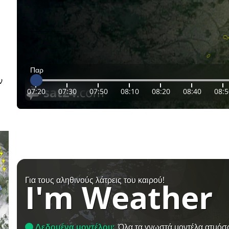
Παρ
ν
07:20
07:30
07:50
08:10
08:20
08:40
08:5
Για τους αληθινούς λάτρεις του καιρού!
I'm Weather
Δεδομένα μοντέλου:
Όλα τα γνωστά μοντέλα ατμόσ