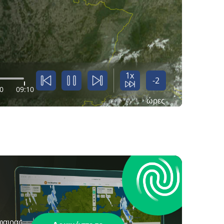
1x
-2
0
09:10
ώρες
φαιρας