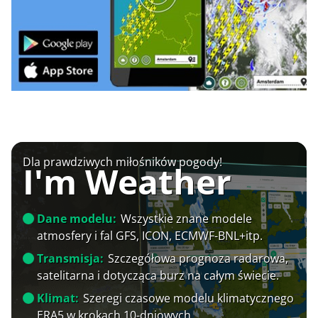
Dla prawdziwych miłośników pogody!
I'm Weather
Dane modelu:
Wszystkie znane modele
atmosfery i fal GFS, ICON, ECMWF-BNL+itp.
Transmisja:
Szczegółowa prognoza radarowa,
satelitarna i dotycząca burz na całym świecie.
Klimat:
Szeregi czasowe modelu klimatycznego
ERA5 w krokach 10-dniowych.