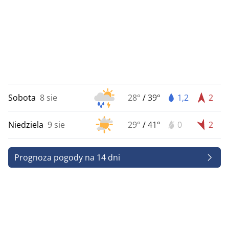
Sobota
8 sie
28°
/
39°
1,2
2
Niedziela
9 sie
29°
/
41°
0
2
Prognoza pogody na 14 dni