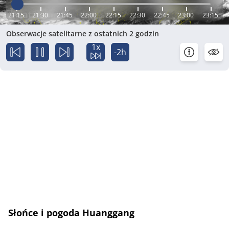
21:15
21:30
21:45
22:00
22:15
22:30
22:45
23:00
23:15
Obserwacje satelitarne z ostatnich 2 godzin
1x
-2h
Słońce i pogoda Huanggang