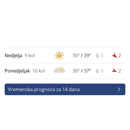
Nedjelja
9 kol
30°
/
39°
0
2
Ponedjeljak
10 kol
30°
/
37°
0
2
Vremenska prognoza za 14 dana