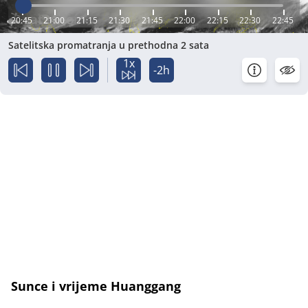
20:45
21:00
21:15
21:30
21:45
22:00
22:15
22:30
22:45
Satelitska promatranja u prethodna 2 sata
1x
-2h
Sunce i vrijeme Huanggang