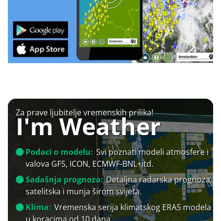
Za prave ljubitelje vremenskih prilika!
I'm Weather
Podaci o modelu:
Svi poznati modeli atmosfere i
valova GFS, ICON, ECMWF-BNL+itd.
Sadašnja prognoza:
Detaljna radarska prognoza,
satelitska i munja širom svijeta.
Klima:
Vremenska serija klimatskog ERA5 modela
u koracima od 10 dana.