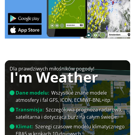
Dla prawdziwych miłośników pogody!
I'm Weather
Dane modelu:
Wszystkie znane modele
atmosfery i fal GFS, ICON, ECMWF-BNL+itp.
Transmisja:
Szczegółowa prognoza radarowa,
satelitarna i dotycząca burz na całym świecie.
Klimat:
Szeregi czasowe modelu klimatycznego
ERA5 w krokach 10-dniowych.