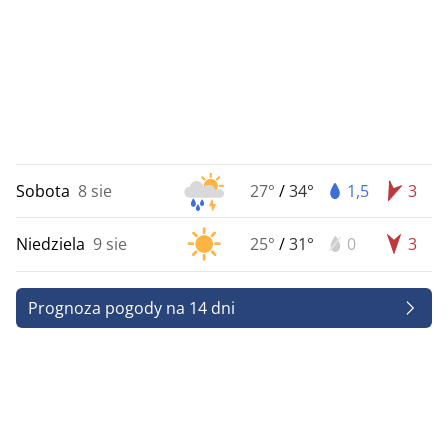
Sobota
8 sie
27°
/
34°
1,5
3
Niedziela
9 sie
25°
/
31°
0
3
Prognoza pogody na 14 dni