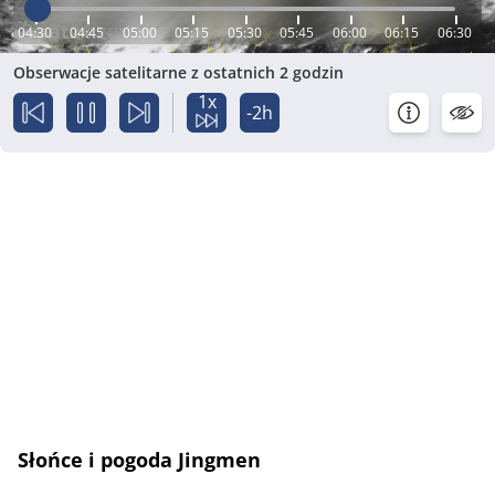
04:30
04:45
05:00
05:15
05:30
05:45
06:00
06:15
06:30
Obserwacje satelitarne z ostatnich 2 godzin
1x
-2h
Słońce i pogoda Jingmen