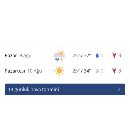
Pazar
9 Ağu
25°
/
32°
1
3
Pazartesi
10 Ağu
25°
/
34°
0
3
14 günlük hava tahmini