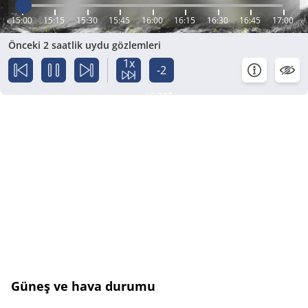
15:00
15:15
15:30
15:45
16:00
16:15
16:30
16:45
17:00
Önceki 2 saatlik uydu gözlemleri
1x
-2
saat
Güneş ve hava durumu