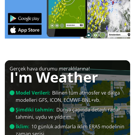
Gerçek hava durumu meraklılarına!
I'm Weather
Model Verileri:
Bilinen tüm atmosfer ve dalga
modelleri GFS, ICON, ECMWF-BNL+vb.
Şimdiki tahmin:
Dünya çapında detaylı radar
tahmini, uydu ve yıldırım.
İklim:
10 günlük adımlarla iklim ERA5 modelinin
zaman serisi.