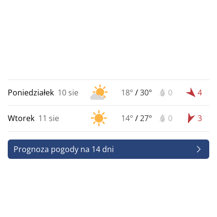
Poniedziałek
10 sie
18°
/
30°
0
4
Wtorek
11 sie
14°
/
27°
0
3
Prognoza pogody na 14 dni