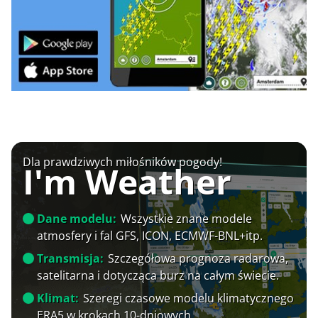
Dla prawdziwych miłośników pogody!
I'm Weather
Dane modelu:
Wszystkie znane modele
atmosfery i fal GFS, ICON, ECMWF-BNL+itp.
Transmisja:
Szczegółowa prognoza radarowa,
satelitarna i dotycząca burz na całym świecie.
Klimat:
Szeregi czasowe modelu klimatycznego
ERA5 w krokach 10-dniowych.