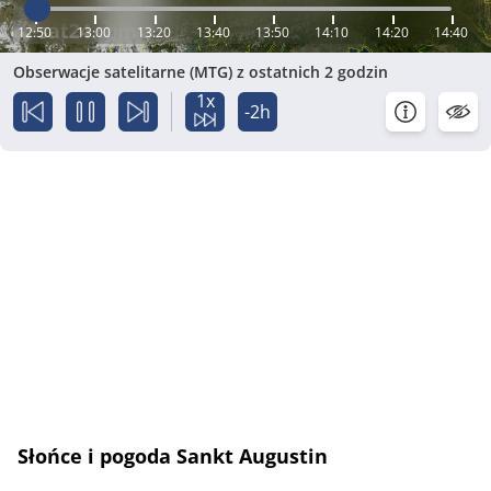
12:50
13:00
13:20
13:40
13:50
14:10
14:20
14:40
Obserwacje satelitarne (MTG) z ostatnich 2 godzin
1x
-2h
Słońce i pogoda Sankt Augustin