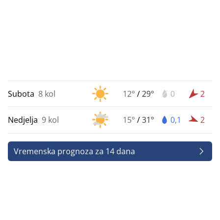
Subota
8 kol
12°
/
29°
0
2
Nedjelja
9 kol
15°
/
31°
0,1
2
Vremenska prognoza za 14 dana