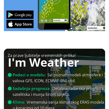
Za prave ljubitelje vremenskih prilika!
I'm Weather
Podaci o modelu:
Svi poznati modeli atmosfere i
valova GFS, ICON, ECMWF-BNL+itd.
Sadašnja prognoza:
Detaljna radarska prognoza,
satelitska i munja širom svijeta.
Klima:
Vremenska serija klimatskog ERA5 modela
u koracima od 10 dana.