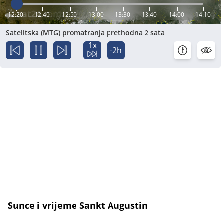
12:20
12:40
12:50
13:00
13:30
13:40
14:00
14:10
Satelitska (MTG) promatranja prethodna 2 sata
1x
-2h
Sunce i vrijeme Sankt Augustin