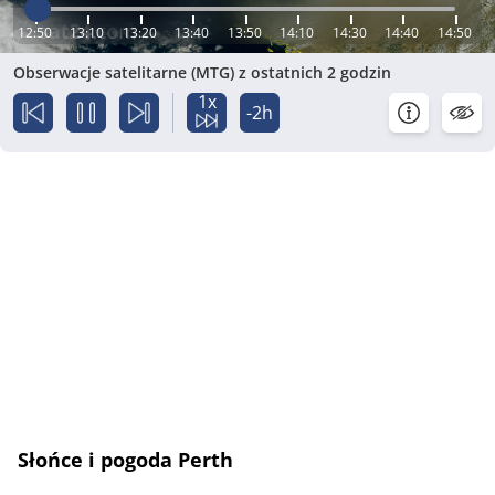
12:50
13:10
13:20
13:40
13:50
14:10
14:30
14:40
14:50
Obserwacje satelitarne (MTG) z ostatnich 2 godzin
1x
-2h
Słońce i pogoda Perth