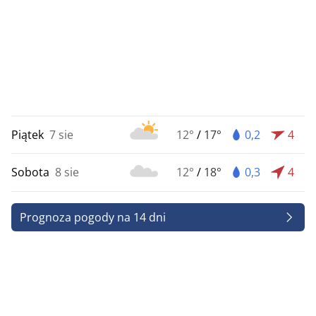
Piątek
7 sie
12°
/
17°
0,2
4
Sobota
8 sie
12°
/
18°
0,3
4
Prognoza pogody na 14 dni