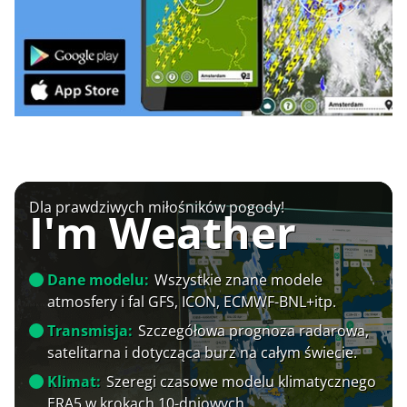
Dla prawdziwych miłośników pogody!
I'm Weather
Dane modelu:
Wszystkie znane modele
atmosfery i fal GFS, ICON, ECMWF-BNL+itp.
Transmisja:
Szczegółowa prognoza radarowa,
satelitarna i dotycząca burz na całym świecie.
Klimat:
Szeregi czasowe modelu klimatycznego
ERA5 w krokach 10-dniowych.