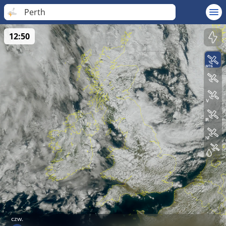
Perth
12:50
czw.