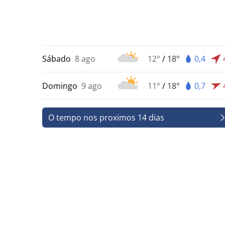
Sábado
8 ago
12°
/
18°
0,4
Domingo
9 ago
11°
/
18°
0,7
O tempo nos proximos 14 dias