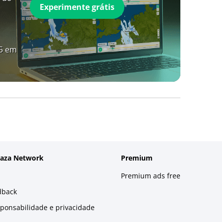
Experimente grátis
A5 em
laza Network
Premium
Premium ads free
dback
sponsabilidade e privacidade