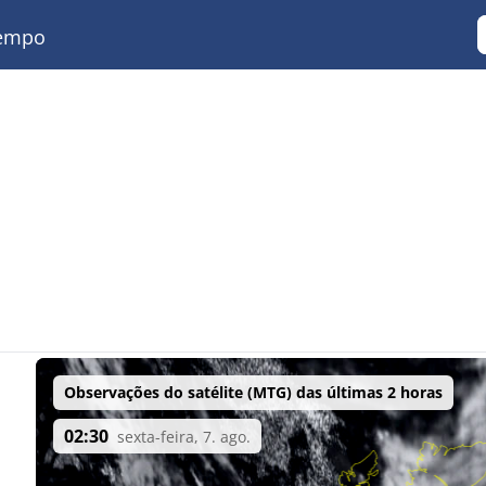
empo
Observações do satélite (MTG) das últimas 2 horas
02:30
sexta-feira, 7. ago.