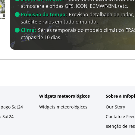
atmosfera e ondas GFS, ICON, ECMWF-BNL+etc.
Previsão do tempo:
Previsão detalhada de radar,
satélite e raios em todo o mundo.
Clima:
Séries temporais do modelo climático ER
etapas de 10 dias.
Widgets meteorológicos
Sobre a Infop
mpago Sat24
Widgets meteorológicos
Our Story
o Sat24
Contato e Fee
Isenção de re