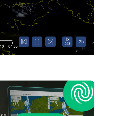
1x
-2h
:10
04:30
 de