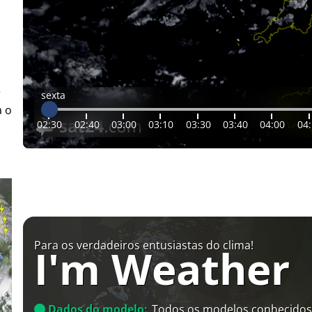
r
sexta
a o
02:30
02:40
03:00
03:10
03:30
03:40
04:00
04
Para os verdadeiros entusiastas do clima!
I'm Weather
Dados do modelo:
Todos os modelos conhecidos