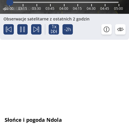
03:00
03:15
03:30
03:45
04:00
04:15
04:30
04:45
05:00
Obserwacje satelitarne z ostatnich 2 godzin
1x
-2h
Słońce i pogoda Ndola