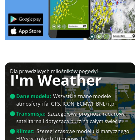
Dla prawdziwych miłośników pogody!
I'm Weather
Dane modelu:
Wszystkie znane modele
atmosfery i fal GFS, ICON, ECMWF-BNL+itp.
Transmisja:
Szczegółowa prognoza radarowa,
satelitarna i dotycząca burz na całym świecie.
Klimat:
Szeregi czasowe modelu klimatycznego
ERA5 w krokach 10-dniowych.