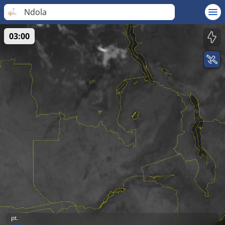
Ndola
03:00
pt.