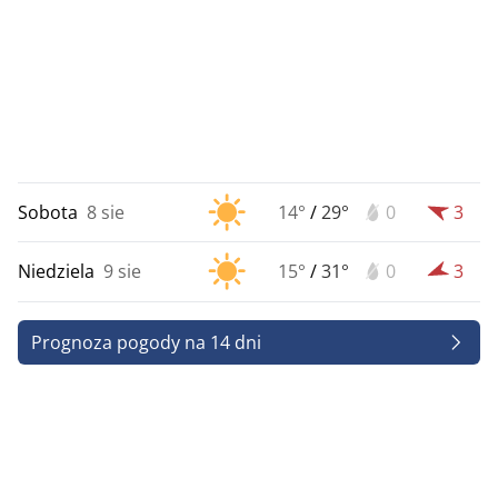
Sobota
8 sie
14°
/
29°
0
3
Niedziela
9 sie
15°
/
31°
0
3
Prognoza pogody na 14 dni