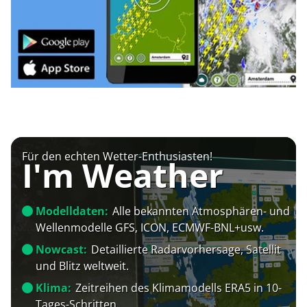
Für den echten Wetter-Enthusiasten!
I'm Weather
Modelldaten:
Alle bekannten Atmosphären- und
Wellenmodelle GFS, ICON, ECMWF-BNL+usw.
Nowcast:
Detaillierte Radarvorhersage, Satellit
und Blitz weltweit.
Klima:
Zeitreihen des Klimamodells ERA5 in 10-
Tages-Schritten.