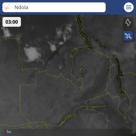
Ndola
03:00
So