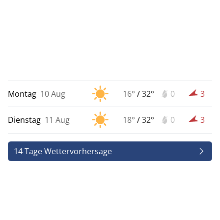
Montag
10 Aug
16°
/
32°
0
3
Dienstag
11 Aug
18°
/
32°
0
3
14 Tage Wettervorhersage