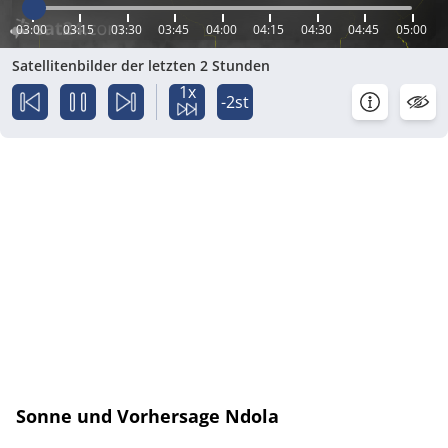
03:00
03:15
03:30
03:45
04:00
04:15
04:30
04:45
05:00
Satellitenbilder der letzten 2 Stunden
1x
-2st
Sonne und Vorhersage Ndola