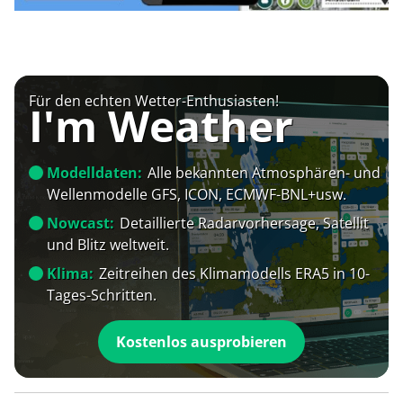
Für den echten Wetter-Enthusiasten!
I'm Weather
Modelldaten:
Alle bekannten Atmosphären- und
Wellenmodelle GFS, ICON, ECMWF-BNL+usw.
Nowcast:
Detaillierte Radarvorhersage, Satellit
und Blitz weltweit.
Klima:
Zeitreihen des Klimamodells ERA5 in 10-
Tages-Schritten.
Kostenlos ausprobieren