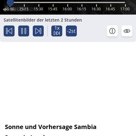
15:00
15:15
15:30
15:45
16:00
16:15
16:30
16:45
17:00
Satellitenbilder der letzten 2 Stunden
1x
-2st
Sonne und Vorhersage Sambia