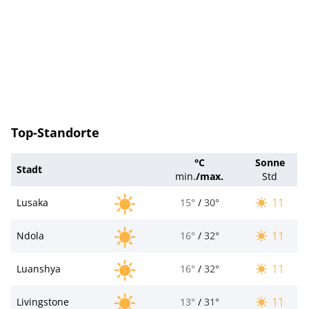
Top-Standorte
°C
Sonne
Stadt
min.
/
max.
Std
11
Lusaka
15°
/
30°
11
Ndola
16°
/
32°
11
Luanshya
16°
/
32°
11
Livingstone
13°
/
31°