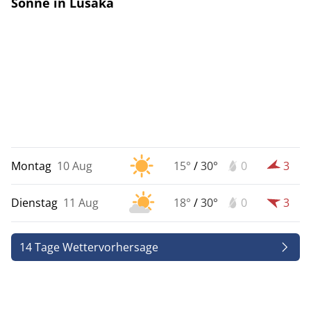
Sonne in Lusaka
Montag
10 Aug
15°
/
30°
0
3
Dienstag
11 Aug
18°
/
30°
0
3
14 Tage Wettervorhersage