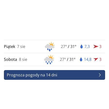
Piątek
7 sie
27°
/
31°
7,3
3
Sobota
8 sie
27°
/
31°
14,8
3
Prognoza pogody na 14 dni