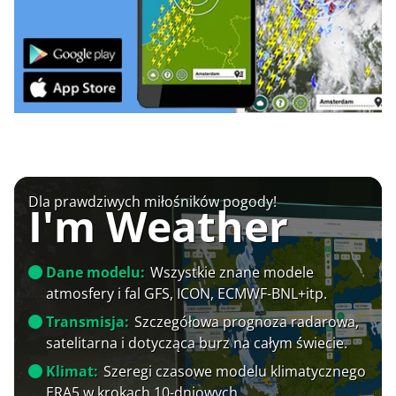
Dla prawdziwych miłośników pogody!
I'm Weather
Dane modelu:
Wszystkie znane modele
atmosfery i fal GFS, ICON, ECMWF-BNL+itp.
Transmisja:
Szczegółowa prognoza radarowa,
satelitarna i dotycząca burz na całym świecie.
Klimat:
Szeregi czasowe modelu klimatycznego
ERA5 w krokach 10-dniowych.