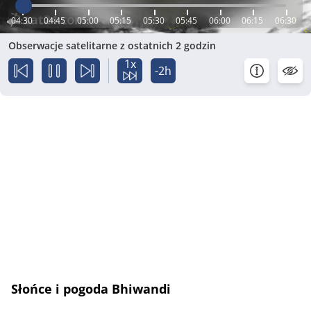
04:30
04:45
05:00
05:15
05:30
05:45
06:00
06:15
06:30
Obserwacje satelitarne z ostatnich 2 godzin
1x
-2h
Słońce i pogoda Bhiwandi