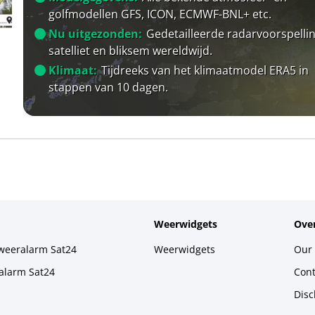
golfmodellen GFS, ICON, ECMWF-BNL+ etc.
Nu uitgezonden:
Gedetailleerde radarvoorspellin
satelliet en bliksem wereldwijd.
Klimaat:
Tijdreeks van het klimaatmodel ERA5 in
stappen van 10 dagen.
Weerwidgets
Over
weeralarm Sat24
Weerwidgets
Our 
alarm Sat24
Cont
Disc