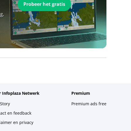
Probeer het gratis
g,
 Infoplaza Netwerk
Premium
Story
Premium ads free
act en feedback
laimer en privacy