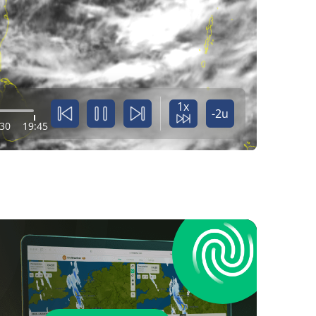
1x
-2u
:30
19:45