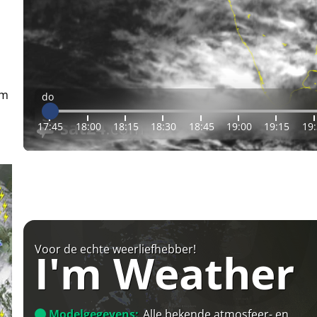
em
do
17:45
18:00
18:15
18:30
18:45
19:00
19:15
19
Voor de echte weerliefhebber!
I'm Weather
Modelgegevens:
Alle bekende atmosfeer- en