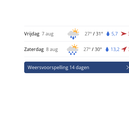
Vrijdag
7 aug
27°
/
31°
5,7
Zaterdag
8 aug
27°
/
30°
13,2
Weersvoorspelling 14 dagen