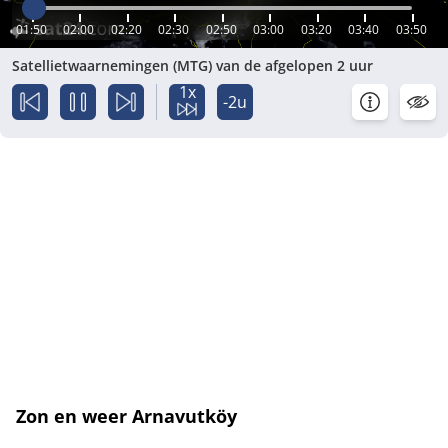
01:50
02:00
02:20
02:30
02:50
03:00
03:20
03:40
03:50
Satellietwaarnemingen (MTG) van de afgelopen 2 uur
1x
-2u
Zon en weer Arnavutköy