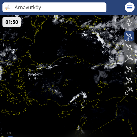
Arnavutköy
01:50
zo