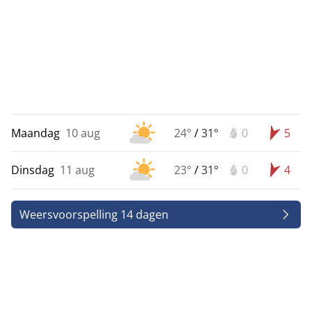
Maandag
10 aug
24°
/
31°
0
5
Dinsdag
11 aug
23°
/
31°
0
4
Weersvoorspelling 14 dagen