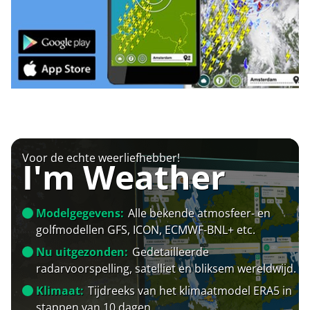
Voor de echte weerliefhebber!
I'm Weather
Modelgegevens:
Alle bekende atmosfeer- en
golfmodellen GFS, ICON, ECMWF-BNL+ etc.
Nu uitgezonden:
Gedetailleerde
radarvoorspelling, satelliet en bliksem wereldwijd.
Klimaat:
Tijdreeks van het klimaatmodel ERA5 in
stappen van 10 dagen.