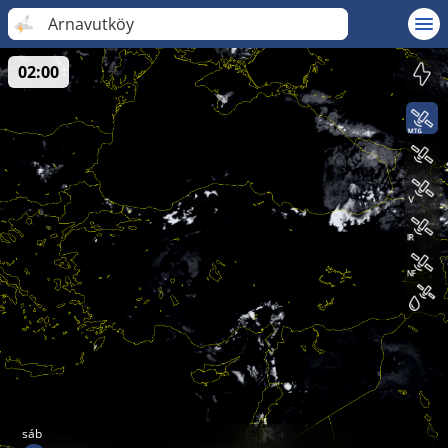
Arnavutköy
02:00
sáb