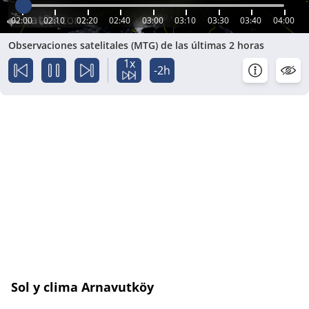
02:00
02:10
02:20
02:40
03:00
03:10
03:30
03:40
04:00
Observaciones satelitales (MTG) de las últimas 2 horas
1x
-2h
Sol y clima Arnavutköy