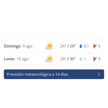
Domingo
9 ago
24°
/
29°
0,1
5
Lunes
10 ago
24°
/
30°
0
5
Previsión meteorológica a 14 días.