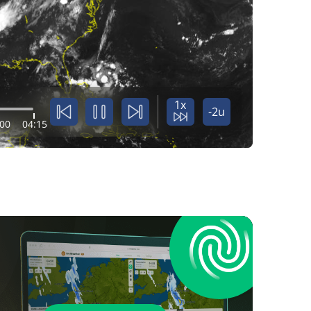
1x
-2u
:00
04:15