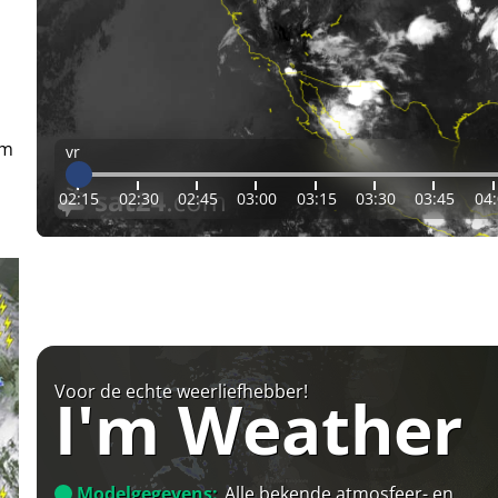
em
vr
02:15
02:30
02:45
03:00
03:15
03:30
03:45
04
Voor de echte weerliefhebber!
I'm Weather
Modelgegevens:
Alle bekende atmosfeer- en