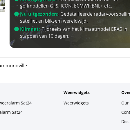
golfmodellen GFS, ICON, ECMWF-BNL+ etc.
Nu uitgezonden:
Gedetailleerde radarvoorspellin
satelliet en bliksem wereldwijd.
Klimaat:
Tijdreeks van het klimaatmodel ERA5 in
stappen van 10 dagen.
ummondville
Weerwidgets
Over
weeralarm Sat24
Weerwidgets
Our 
alarm Sat24
Cont
Disc