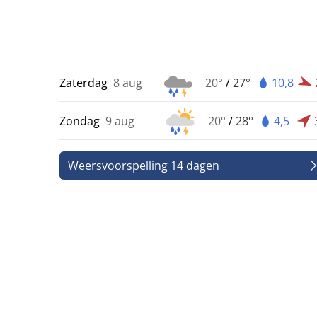
Zaterdag
8 aug
20°
/
27°
10,8
Zondag
9 aug
20°
/
28°
4,5
Weersvoorspelling 14 dagen