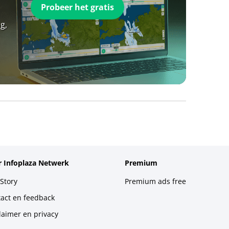
Probeer het gratis
g,
 Infoplaza Netwerk
Premium
Story
Premium ads free
act en feedback
laimer en privacy