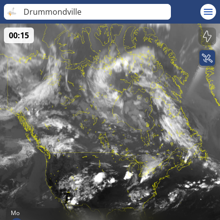
Drummondville
00:15
Mo