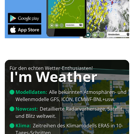
Für den echten Wetter-Enthusiasten!
I'm Weather
Modelldaten:
Alle bekannten Atmosphären- und
Wellenmodelle GFS, ICON, ECMWF-BNL+usw.
Nowcast:
Detaillierte Radarvorhersage, Satellit
und Blitz weltweit.
Klima:
Zeitreihen des Klimamodells ERA5 in 10-
Tages-Schritten.