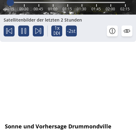
00:15
00:30
00:45
01:00
01:15
01:30
01:45
02:00
02:15
Satellitenbilder der letzten 2 Stunden
1x
-2st
Sonne und Vorhersage Drummondville