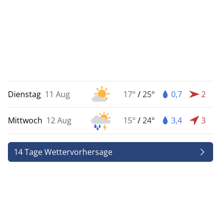
Dienstag
11 Aug
17°
/
25°
0,7
2
Mittwoch
12 Aug
15°
/
24°
3,4
3
14 Tage Wettervorhersage