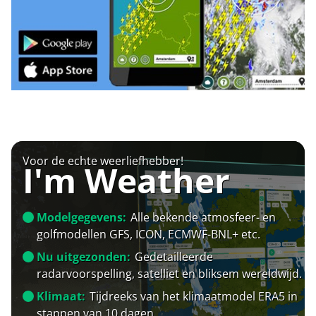
Voor de echte weerliefhebber!
I'm Weather
Modelgegevens:
Alle bekende atmosfeer- en
golfmodellen GFS, ICON, ECMWF-BNL+ etc.
Nu uitgezonden:
Gedetailleerde
radarvoorspelling, satelliet en bliksem wereldwijd.
Klimaat:
Tijdreeks van het klimaatmodel ERA5 in
stappen van 10 dagen.