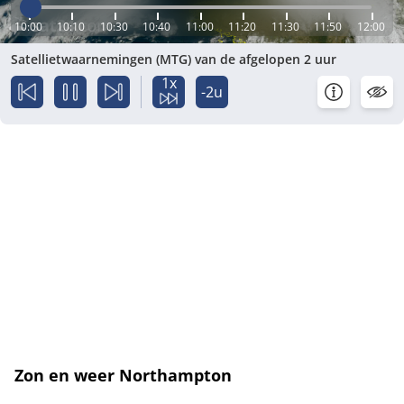
10:00
10:10
10:30
10:40
11:00
11:20
11:30
11:50
12:00
Satellietwaarnemingen (MTG) van de afgelopen 2 uur
1x
-2u
Zon en weer Northampton