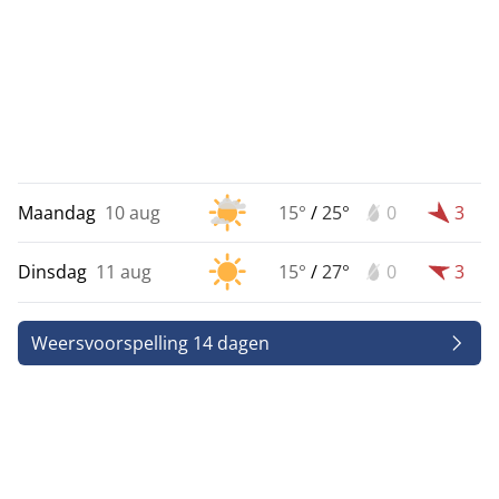
Maandag
10 aug
15°
/
25°
0
3
Dinsdag
11 aug
15°
/
27°
0
3
Weersvoorspelling 14 dagen