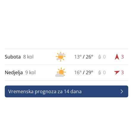
Subota
8 kol
13°
/
26°
0
3
Nedjelja
9 kol
16°
/
29°
0
3
Vremenska prognoza za 14 dana