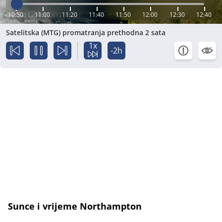
10:50
11:00
11:20
11:40
11:50
12:00
12:30
12:40
Satelitska (MTG) promatranja prethodna 2 sata
1x
-2h
Sunce i vrijeme Northampton