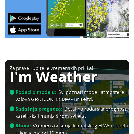
Za prave ljubitelje vremenskih prilika!
I'm Weather
Podaci o modelu:
Svi poznati modeli atmosfere i
valova GFS, ICON, ECMWF-BNL+itd.
Sadašnja prognoza:
Detaljna radarska prognoza,
satelitska i munja širom svijeta.
Klima:
Vremenska serija klimatskog ERA5 modela
u koracima od 10 dana.