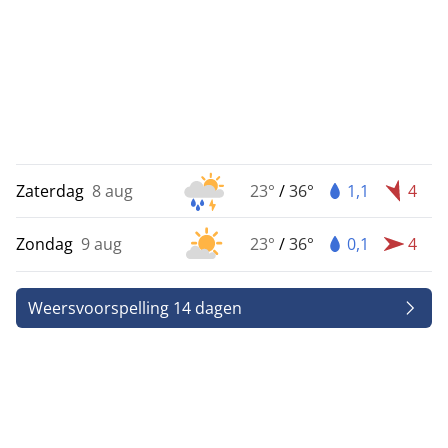
Zaterdag
8 aug
23°
/
36°
1,1
4
Zondag
9 aug
23°
/
36°
0,1
4
Weersvoorspelling 14 dagen