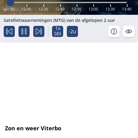
11:50
12:00
12:20
12:40
12:50
13:00
13:30
13:40
Satellietwaarnemingen (MTG) van de afgelopen 2 uur
1x
-2u
Zon en weer Viterbo