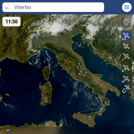
Viterbo
11:50
vr