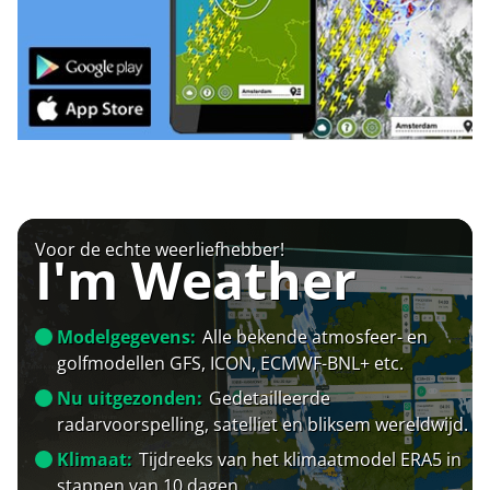
Voor de echte weerliefhebber!
I'm Weather
Modelgegevens:
Alle bekende atmosfeer- en
golfmodellen GFS, ICON, ECMWF-BNL+ etc.
Nu uitgezonden:
Gedetailleerde
radarvoorspelling, satelliet en bliksem wereldwijd.
Klimaat:
Tijdreeks van het klimaatmodel ERA5 in
stappen van 10 dagen.