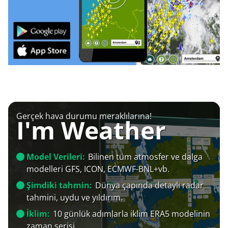
Gerçek hava durumu meraklılarına!
I'm Weather
Model Verileri:
Bilinen tüm atmosfer ve dalga
modelleri GFS, ICON, ECMWF-BNL+vb.
Şimdiki tahmin:
Dünya çapında detaylı radar
tahmini, uydu ve yıldırım.
İklim:
10 günlük adımlarla iklim ERA5 modelinin
zaman serisi.