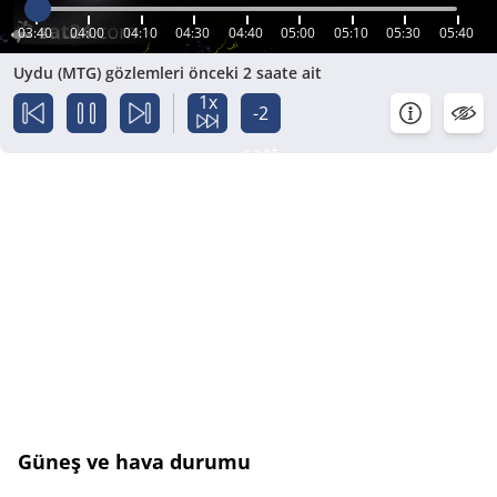
03:40
04:00
04:10
04:30
04:40
05:00
05:10
05:30
05:40
Uydu (MTG) gözlemleri önceki 2 saate ait
1x
-2
saat
Güneş ve hava durumu