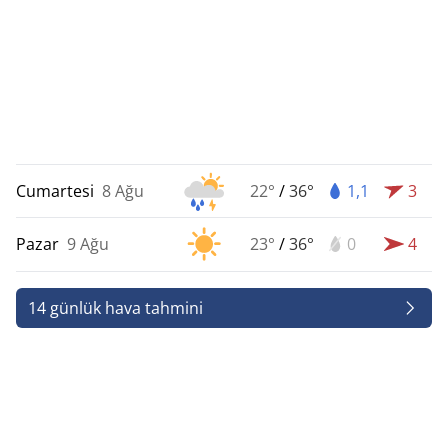
Cumartesi
8 Ağu
22°
/
36°
1,1
3
Pazar
9 Ağu
23°
/
36°
0
4
14 günlük hava tahmini