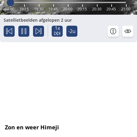
19:00
19:15
19:30
19:45
20:00
20:15
20:30
20:45
21:00
Satellietbeelden afgelopen 2 uur
1x
-2u
Zon en weer Himeji