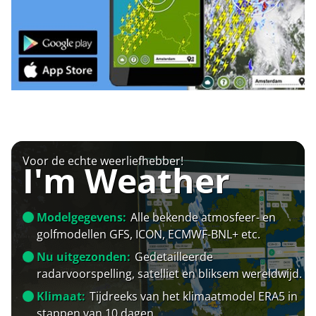
Voor de echte weerliefhebber!
I'm Weather
Modelgegevens:
Alle bekende atmosfeer- en
golfmodellen GFS, ICON, ECMWF-BNL+ etc.
Nu uitgezonden:
Gedetailleerde
radarvoorspelling, satelliet en bliksem wereldwijd.
Klimaat:
Tijdreeks van het klimaatmodel ERA5 in
stappen van 10 dagen.