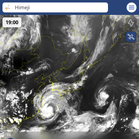
Himeji
19:00
za