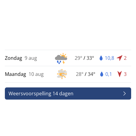
Zondag
9 aug
29°
/
33°
10,8
2
Maandag
10 aug
28°
/
34°
0,1
3
Weersvoorspelling 14 dagen