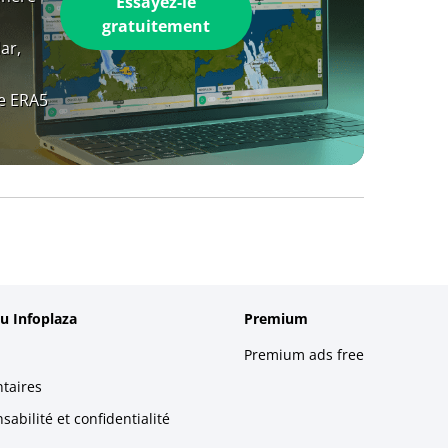
Essayez-le
gratuitement
ar,
e ERA5
u Infoplaza
Premium
Premium ads free
taires
abilité et confidentialité