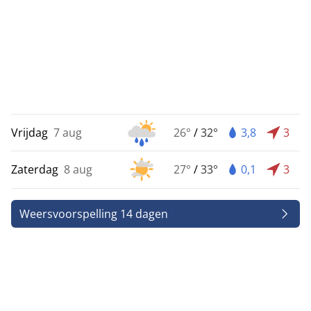
Vrijdag
7 aug
26°
/
32°
3,8
3
Zaterdag
8 aug
27°
/
33°
0,1
3
Weersvoorspelling 14 dagen