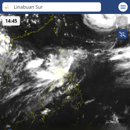
Linabuan Sur
14:45
do