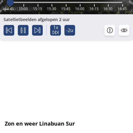
14:45
15:00
15:15
15:30
15:45
16:00
16:15
16:30
16:45
Satellietbeelden afgelopen 2 uur
1x
-2u
Zon en weer Linabuan Sur