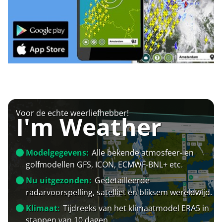
Voor de echte weerliefhebber!
I'm Weather
Modelgegevens:
Alle bekende atmosfeer- en
golfmodellen GFS, ICON, ECMWF-BNL+ etc.
Nu uitgezonden:
Gedetailleerde
radarvoorspelling, satelliet en bliksem wereldwijd.
Klimaat:
Tijdreeks van het klimaatmodel ERA5 in
stappen van 10 dagen.