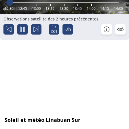
12:30
12:45
13:00
13:15
13:30
13:45
14:00
14:15
14:30
Observations satellite des 2 heures précédentes
1x
-2h
Soleil et météo Linabuan Sur