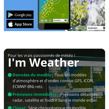
Pour les vrais passionnés de météo !
I'm Weather
Données du modèle :
Tous les modèles
d'atmosphère et d'ondes connus GFS, ICON,
ECMWF-BNL+etc.
Prévisions immédiates :
Prévisions détaillées
radar, satellite et foudre dans le monde entier.
Climat:
Série chronologique du modèle