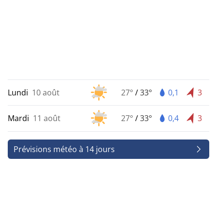
Lundi
10 août
27°
/
33°
0,1
3
Mardi
11 août
27°
/
33°
0,4
3
Prévisions météo à 14 jours