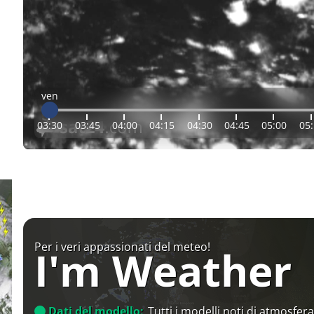
ven
03:30
03:45
04:00
04:15
04:30
04:45
05:00
05
Per i veri appassionati del meteo!
I'm Weather
Dati del modello:
Tutti i modelli noti di atmosfera