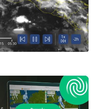
1x
-2h
:15
05:30
 e