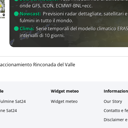
onde GFS, ICON, ECMWF-BNL+ecc.
Nowcast:
Previsioni radar dettagliate, satellitari e
fulmini in tutto il mondo.
Clima:
Serie temporali del modello climatico ERA5
intervalli di 10 giorni.
raccionamiento Rinconada del Valle
le
Widget meteo
Informazion
Fulmine Sat24
Widget meteo
Our Story
ine Sat24
Contatto e f
Disclaimer e