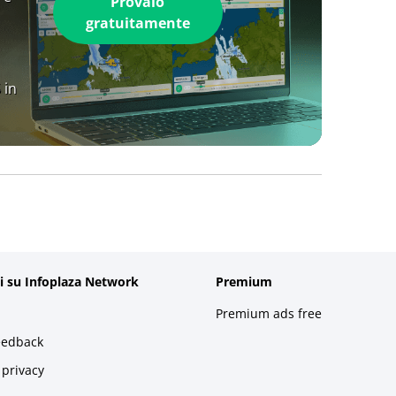
Provalo
gratuitamente
 in
i su Infoplaza Network
Premium
Premium ads free
eedback
 privacy