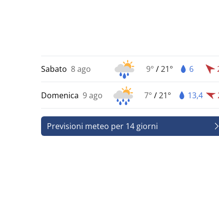
Sabato
8 ago
9°
/
21°
6
Domenica
9 ago
7°
/
21°
13,4
Previsioni meteo per 14 giorni