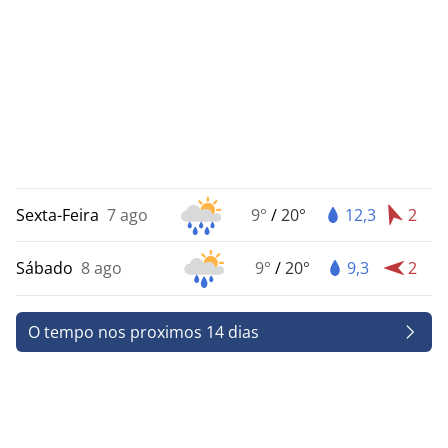
Sexta-Feira
7 ago
9°
/
20°
12,3
2
Sábado
8 ago
9°
/
20°
9,3
2
O tempo nos proximos 14 dias