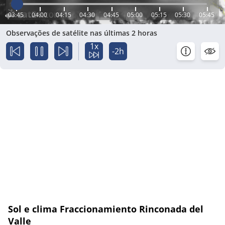
03:45
04:00
04:15
04:30
04:45
05:00
05:15
05:30
05:45
Observações de satélite nas últimas 2 horas
1x
-2h
Sol e clima Fraccionamiento Rinconada del
Valle