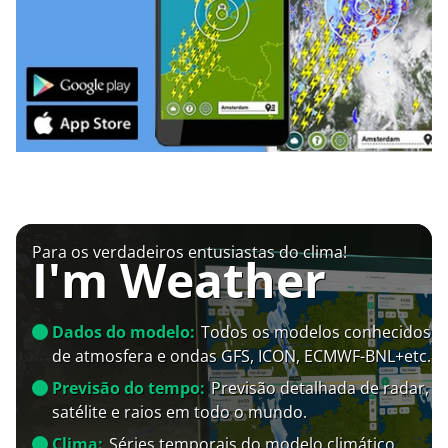
Para os verdadeiros entusiastas do clima!
I'm Weather
Dados do modelo:
Todos os modelos conhecidos
de atmosfera e ondas GFS, ICON, ECMWF-BNL+etc.
Previsão do tempo:
Previsão detalhada de radar,
satélite e raios em todo o mundo.
Clima:
Séries temporais do modelo climático